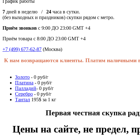
График работы
7
дней в неделю /
24
часа в сутки.
(без выходных и праздников) скупки рядом с метро.
Приём звонков
с 9:00 ДО 23:00 GMT +4
Приём товара с 8:00 ДО 23:00 GMT +4
+7 (499) 677-62-87
(Москва)
К нам возвращаются клиенты. Платим наличными в 
Золото
- 0 руб/г
Платина
- 0 руб/г
Палладий
- 0 руб/г
Серебро
- 0 руб/г
Тантал
195$ за 1 кг
Первая честная скупка радиоде
Цены на сайте, не предел, п