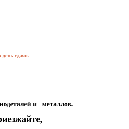
день сдачи.
талей и металлов.
риезжайте,