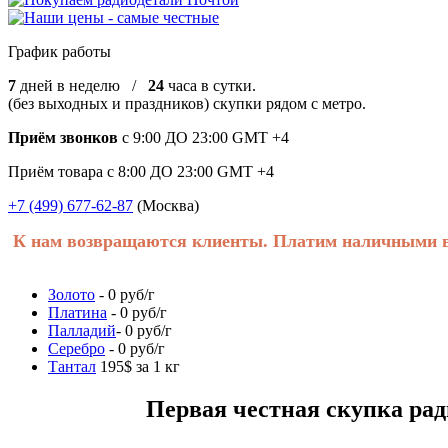
График работы
7
дней в неделю /
24
часа в сутки.
(без выходных и праздников) скупки рядом с метро.
Приём звонков
с 9:00 ДО 23:00 GMT +4
Приём товара с 8:00 ДО 23:00 GMT +4
+7 (499) 677-62-87
(Москва)
К нам возвращаются клиенты. Платим наличными в 
Золото
- 0 руб/г
Платина
- 0 руб/г
Палладий
- 0 руб/г
Серебро
- 0 руб/г
Тантал
195$ за 1 кг
Первая честная скупка радиоде