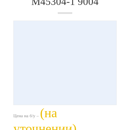
М45304-1 9004
(на
Цена на б/у –
уточнении)