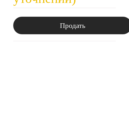
Продать
Появились вопросы,
спросите у нас:
Поля помеченные символом звездочка (*),
обязательные для заполнения