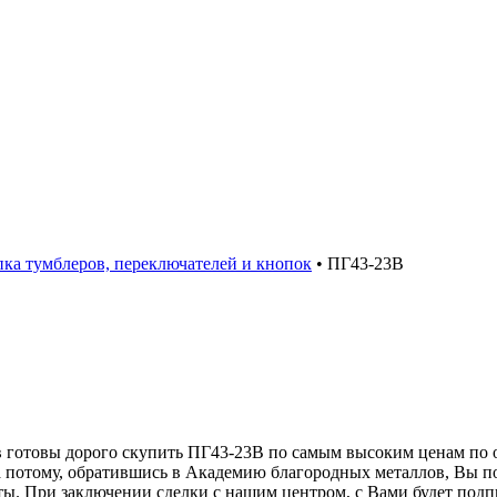
ка тумблеров, переключателей и кнопок
•
ПГ43-23В
 готовы дорого скупить ПГ43-23В по самым высоким ценам по 
 потому, обратившись в Академию благородных металлов, Вы п
ы. При заключении сделки с нашим центром, с Вами будет подп