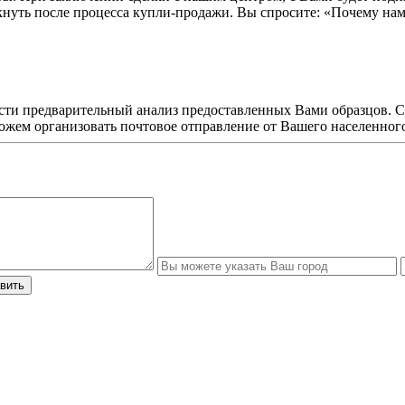
кнуть после процесса купли-продажи. Вы спросите: «Почему нам
сти предварительный анализ предоставленных Вами образцов. 
ожем организовать почтовое отправление от Вашего населенного