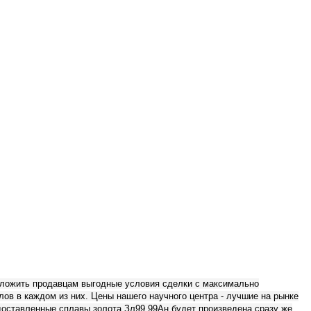
дложить продавцам выгодные условия сделки с максимально
в в каждом из них. Цены нашего научного центра - лучшие на рынке
едоставленные сплавы золота Зл99.99Ан будет произведена сразу же