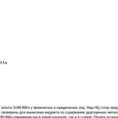
99Ан
золота Зл99.99Ан у физических и юридических лиц. Наш НЦ готов пре
проверены для вынесения вердикта по содержанию драгоценных металло
9.99Ан принимаем как в новой кондиции, так и в старой. Оплата за пр