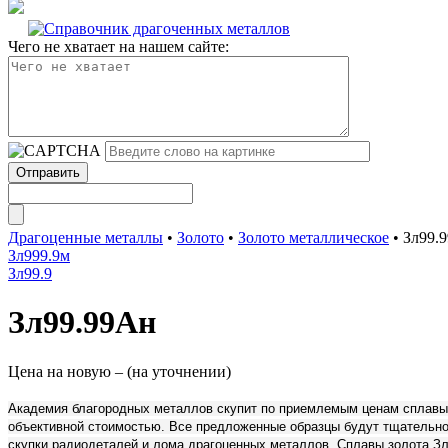
Чего не хватает на нашем сайте:
Драгоценные металлы
•
Золото
•
Золото металлическое
•
Зл99.
Зл999.9м
Зл99.9
Зл99.99Ан
Цена на новую – (на уточнении)
Академия благородных металлов скупит по приемлемым ценам сплавы 
объективной стоимостью. Все предложенные образцы будут тщательно 
скупки радиодеталей и лома драгоценных металлов. Сплавы золота Зл9