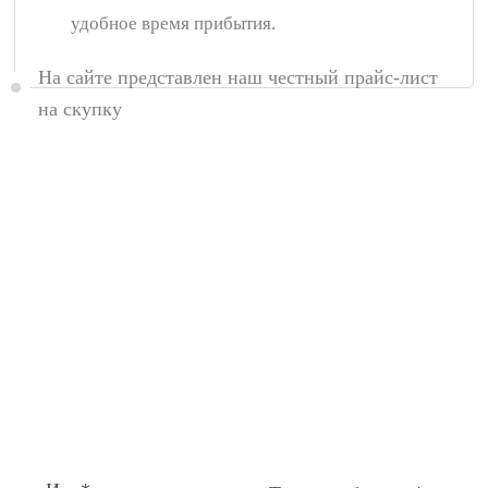
удобное время прибытия.
На сайте представлен наш честный прайс-лист
на скупку
Появились вопросы,
спросите у нас:
Поля помеченные символом звездочка (*),
обязательные для заполнения