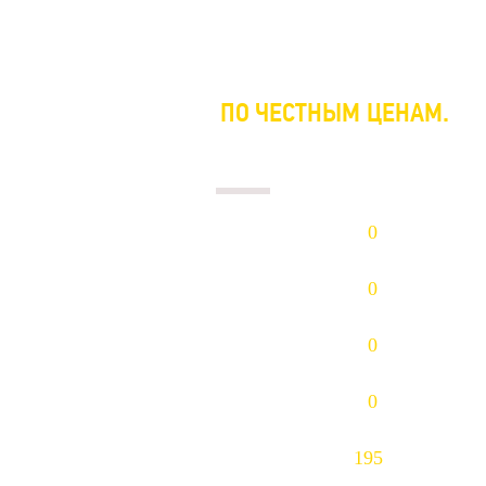
ГОТОВЫ КУПИТЬ
ПО ЧЕСТНЫМ ЦЕНАМ.
ПЛАТИМ НАЛИЧНЫМИ В ДЕНЬ СДАЧИ.
Золото (Au)
0
р/гр.
Платина (Pt)
0
р/гр.
Палладий (Pd)
0
р/гр.
Серебро (Ag)
0
р/гр.
Тантал (Ta)
195
$/кг