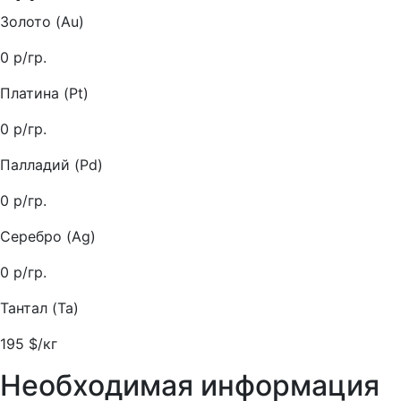
Золото (Au)
0
р/гр.
Платина (Pt)
0
р/гр.
Палладий (Pd)
0
р/гр.
Серебро (Ag)
0
р/гр.
Тантал (Ta)
195
$/кг
Необходимая информация