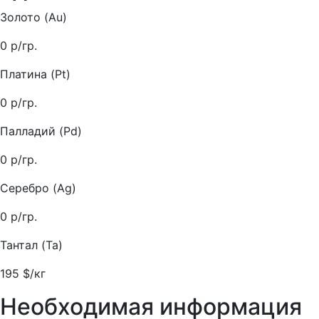
Золото (Au)
0
р/гр.
Платина (Pt)
0
р/гр.
Палладий (Pd)
0
р/гр.
Серебро (Ag)
0
р/гр.
Тантал (Ta)
195
$/кг
Необходимая информация