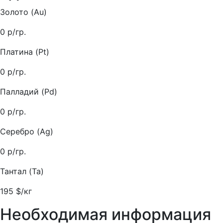
Золото (Au)
0
р/гр.
Платина (Pt)
0
р/гр.
Палладий (Pd)
0
р/гр.
Серебро (Ag)
0
р/гр.
Тантал (Ta)
195
$/кг
Необходимая информация