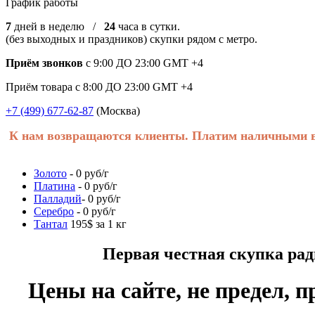
График работы
7
дней в неделю /
24
часа в сутки.
(без выходных и праздников) скупки рядом с метро.
Приём звонков
с 9:00 ДО 23:00 GMT +4
Приём товара с 8:00 ДО 23:00 GMT +4
+7 (499) 677-62-87
(Москва)
К нам возвращаются клиенты. Платим наличными в 
Золото
- 0 руб/г
Платина
- 0 руб/г
Палладий
- 0 руб/г
Серебро
- 0 руб/г
Тантал
195$ за 1 кг
Первая честная скупка радиоде
Цены на сайте, не предел, п