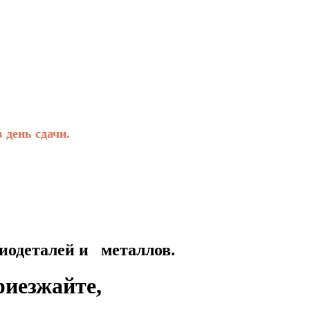
день сдачи.
талей и металлов.
риезжайте,