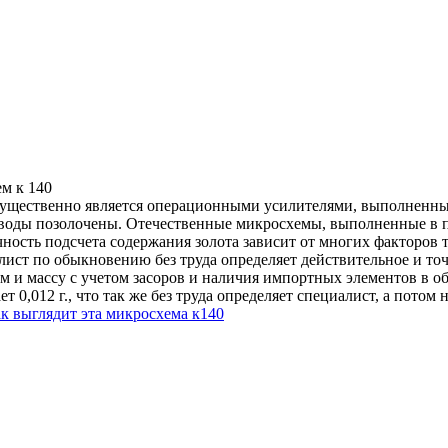
м к 140
мущественно является операционными усилителями, выполненным
 выводы позолочены. Отечественные микросхемы, выполненные в 
Точность подсчета содержания золота зависит от многих факторов 
лист по обыкновению без труда определяет действительное и то
ем и массу с учетом засоров и наличия импортных элементов в 
ает 0,012 г., что так же без труда определяет специалист, а пот
к выглядит эта микросхема к140