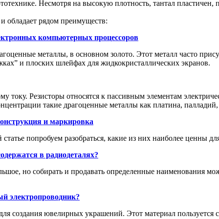
тотехнике. Несмотря на высокую плотность, тантал пластичен, п
 и обладает рядом преимуществ:
ектронных компьютерных процессоров
агоценные металлы, в основном золото. Этот металл часто прису
ожках” и плоских шлейфах для жидкокристаллических экранов.
ому току. Резисторы относятся к пассивным элементам электри
онцентрации такие драгоценные металлы как платина, палладий, 
конструкция и маркировка
 статье попробуем разобраться, какие из них наиболее ценны дл
одержатся в радиодеталях?
льшое, но собирать и продавать определенные наименования мо
ный электропроводник?
 для создания ювелирных украшений. Этот материал пользуется 