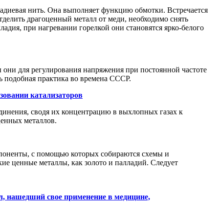
ладиевая нить. Она выполняет функцию обмотки. Встречается
отделить драгоценный металл от меди, необходимо снять
лладия, при нагревании горелкой они становятся ярко-белого
 они для регулирования напряжения при постоянной частоте
ь подобная практика во времена СССР.
зовании катализаторов
динения, сводя их концентрацию в выхлопных газах к
ценных металлов.
мпоненты, с помощью которых собираются схемы и
кие ценные металлы, как золото и палладий. Следует
л, нашедший свое применение в медицине,