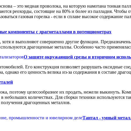
снова – это медная проволока, на которую намотана тонкая пал
чаются реохорды, состоящие на 80% и более из палладия. Чтобы 
оваться газовая горелка - если в сплаве высокое содержание па
ные компоненты с драгметаллами в потенциометрах
 хотя и выполняют совершенно другие функции. Предназначены
используются драгоценные металлы. Особенно часто применялас
О защите окружающей среды и вторичном исполь
втомобилей. Его конструкция позволяет разрушать оксидные сое
, однако его ценность велика из-за содержания в составе драго
еталей
ока, поэтому целесообразнее их продать, нежели выкинуть. Ко
 в небольших количествах. Для сборки техники используются та
в получения драгоценных металлов.
Тантал - умный метал