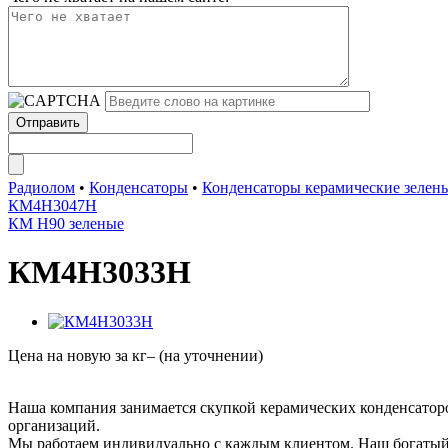
Радиолом
•
Конденсаторы
•
Конденсаторы керамические зелены
КМ4Н3047Н
КМ Н90 зеленые
КМ4Н3033Н
Цена на новую за кг– (на уточнении)
Наша компания занимается скупкой керамических конденсато
организаций.
Мы работаем индивидуально с каждым клиентом. Наш богатый