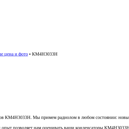
е цена и фото
•
КМ4Н3033Н
ров КМ4Н3033Н. Мы примем радиолом в любом состоянии: новые
 опыт позволяет нам оценивать ваши конденсаторы КМ4Н3033Н 